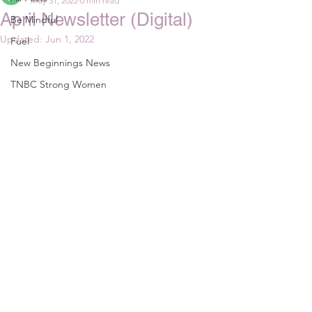
May 31, 2022
0 min read
April Newsletter (Digital)
Be Mindful
Updated:
Jun 1, 2022
Fuel
New Beginnings News
TNBC Strong Women