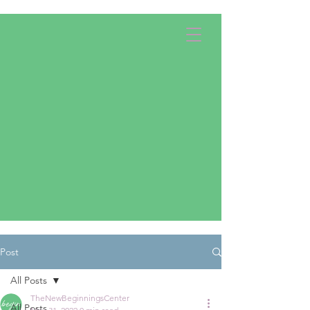
Apply Now!
Donate
Post
All Posts
TheNewBeginningsCenter
All Posts